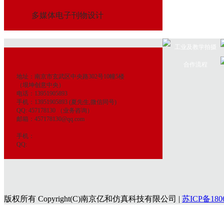
多媒体电子刊物设计
工业及教学拍摄
合作流程
地址：南京市玄武区中央路302号10幢5楼
（垠坤创意中央）
电话：13951905893
手机：13951905893 (夏先生,微信同号)
QQ: 457178130 （业务咨询）
邮箱：457178130@qq.com
手机：
QQ:
版权所有 Copyright(C)南京亿和仿真科技有限公司 |
苏ICP备180