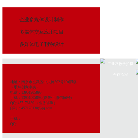
企业多媒体设计制作
多媒体交互应用项目
多媒体电子刊物设计
工业及教学拍摄
合作流程
地址：南京市玄武区中央路302号10幢5楼
（垠坤创意中央）
电话：13951905893
手机：13951905893 (夏先生,微信同号)
QQ: 457178130 （业务咨询）
邮箱：457178130@qq.com
手机：
QQ: